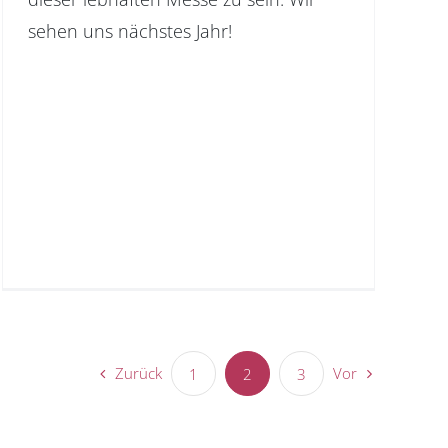
sehen uns nächstes Jahr!
Zurück
Vor
1
2
3