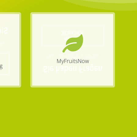
gen
BESUCHEN
WEBSITE
3-0
Tel.: +49 (33701) 3573-0
MyFruitsNow
g
Sie haben Fragen