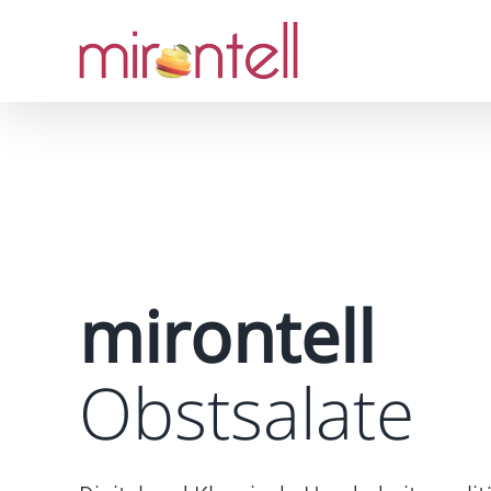
Skip
to
content
mirontell
Obstsalate