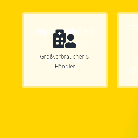
Sie haben Fragen
Tel.: +49 (33701) 3573-0
Großverbraucher &
Te
IHRE NACHRICHT
Händler
AN UNS
Si