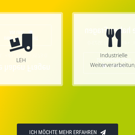
Sie haben Fra
AN UNS
IHRE NACHRICHT
Tel.: +49 (33701) 357
Industrielle
l.: +49 (33701) 3573-0
LEH
IHRE NACHRICHT
Weiterverarbeitun
e haben Fragen
AN UNS
ICH MÖCHTE MEHR ERFAHREN