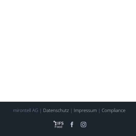
mirontell AG |
Datenschutz
|
Impressum
|
Compliance