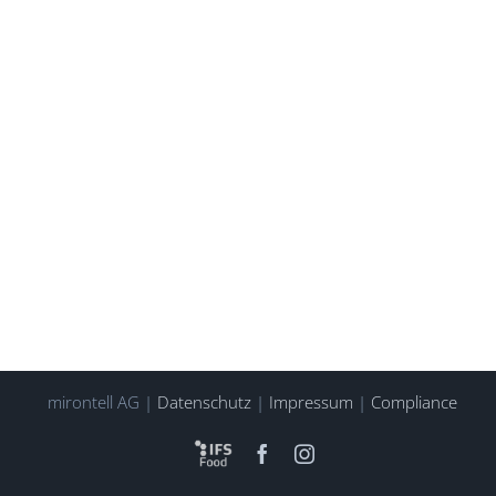
mirontell AG |
Datenschutz
|
Impressum
|
Compliance