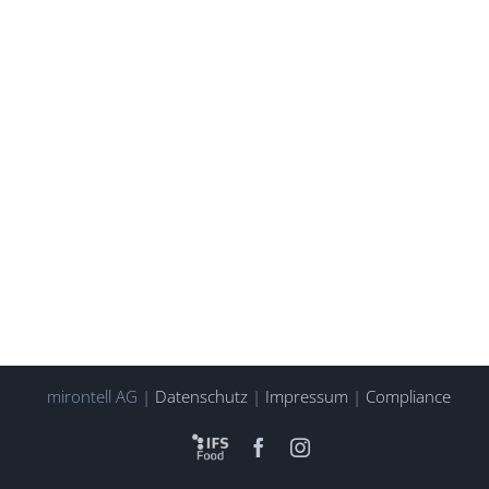
mirontell AG |
Datenschutz
|
Impressum
|
Compliance